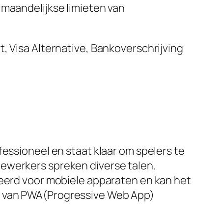
 maandelijkse limieten van
 Visa Alternative, Bankoverschrijving
fessioneel en staat klaar om spelers te
ewerkers spreken diverse talen.
seerd voor mobiele apparaten en kan het
k van PWA(Progressive Web App)