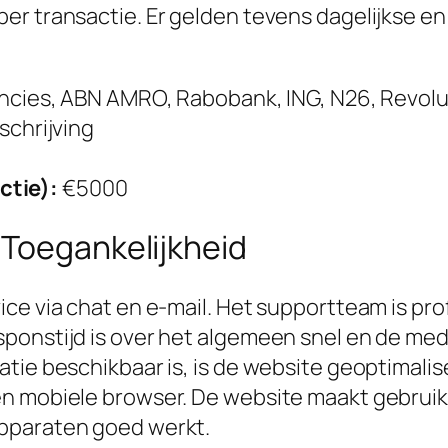
er transactie. Er gelden tevens dagelijkse en
cies, ABN AMRO, Rabobank, ING, N26, Revolut,
chrijving
ctie):
€5000
 Toegankelijkheid
ce via chat en e-mail. Het supportteam is pro
ponstijd is over het algemeen snel en de med
atie beschikbaar is, is de website geoptimali
en mobiele browser. De website maakt gebrui
pparaten goed werkt.