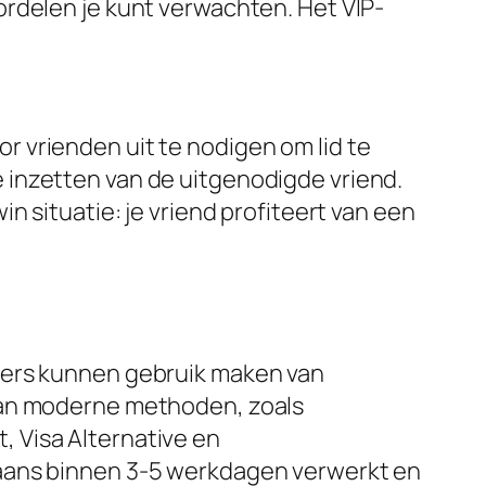
ordelen je kunt verwachten. Het VIP-
 vrienden uit te nodigen om lid te
 inzetten van de uitgenodigde vriend.
n situatie: je vriend profiteert van een
lers kunnen gebruik maken van
 van moderne methoden, zoals
 Visa Alternative en
gaans binnen 3-5 werkdagen verwerkt en