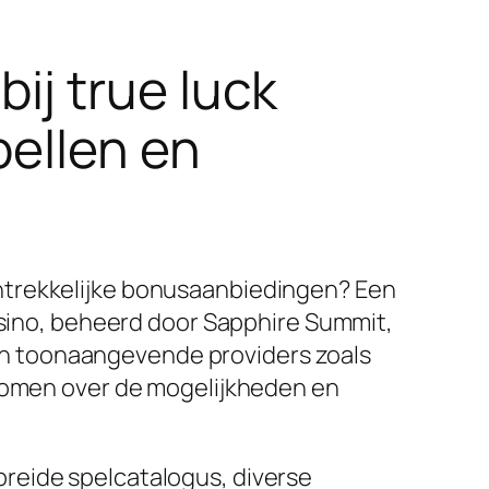
j true luck
pellen en
ntrekkelijke bonusaanbiedingen? Een
casino, beheerd door Sapphire Summit,
 van toonaangevende providers zoals
 komen over de mogelijkheden en
reide spelcatalogus, diverse