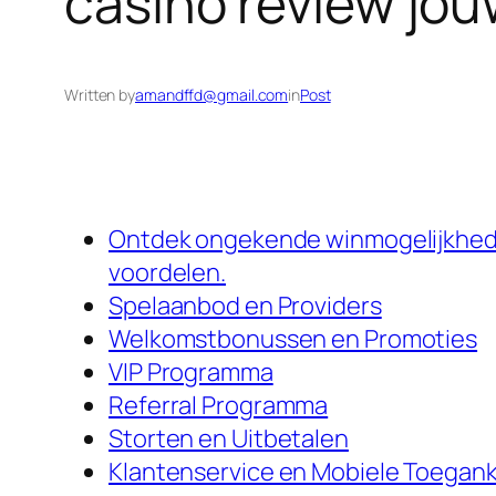
casino review jou
Written by
amandffd@gmail.com
in
Post
Ontdek ongekende winmogelijkheden 
voordelen.
Spelaanbod en Providers
Welkomstbonussen en Promoties
VIP Programma
Referral Programma
Storten en Uitbetalen
Klantenservice en Mobiele Toegank