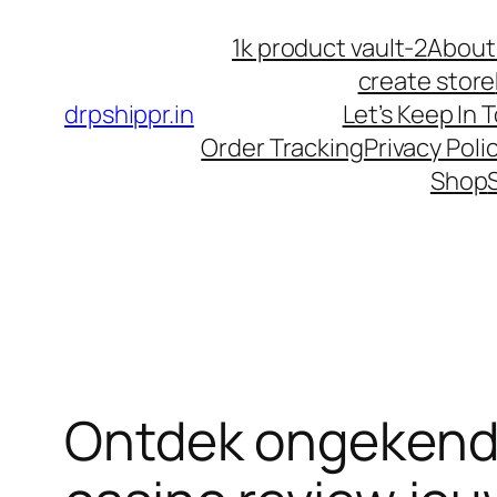
Skip
1k product vault-2
About
to
create store
content
drpshippr.in
Let’s Keep In 
Order Tracking
Privacy Poli
Shop
Ontdek ongekende