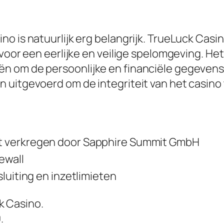
o is natuurlijk erg belangrijk. TrueLuck Casi
 voor een eerlijke en veilige spelomgeving. He
n om de persoonlijke en financiële gegevens
 uitgevoerd om de integriteit van het casino
t verkregen door Sapphire Summit GmbH
ewall
sluiting en inzetlimieten
k Casino.
.