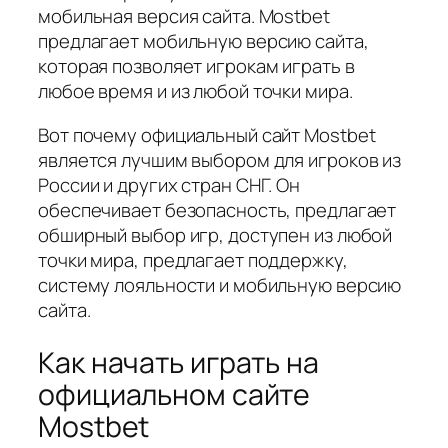
мобильная версия сайта. Mostbet
предлагает мобильную версию сайта,
которая позволяет игрокам играть в
любое время и из любой точки мира.
Вот почему официальный сайт Mostbet
является лучшим выбором для игроков из
России и других стран СНГ. Он
обеспечивает безопасность, предлагает
обширный выбор игр, доступен из любой
точки мира, предлагает поддержку,
систему лояльности и мобильную версию
сайта.
Как начать играть на
официальном сайте
Mostbet