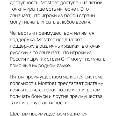
доступность. Mostbet доступен из любой
точки мира, где есть интернет. Это
означает, что игроки из любой страны
могут начать играть в любое время.
Четвертым преимуществом является
поддержка. Mostbet предлагает
поддержку в различных языках, включая
русский, что означает, что игроки из
России и других стран СНГ могут получать
помощь в их родном языке.
Пятым преимуществом является система
лояльности. Mostbet предлагает систему
лояльности, которая позволяет игрокам
получать бонусы и другие преимущества
за их игровую активность.
Шестым преимуществом является