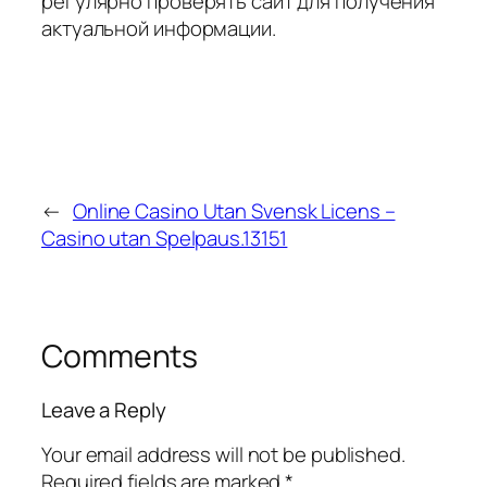
регулярно проверять сайт для получения
актуальной информации.
←
Online Casino Utan Svensk Licens –
Casino utan Spelpaus.13151
Comments
Leave a Reply
Your email address will not be published.
Required fields are marked
*