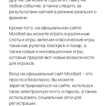
любое событие, а также следить за
результатами матчей в режиме реального
времени.
Кроме того, на официальном сайте
Mostbet вы можете играть в различные
слоты и игры, включая классические игры,
такие как рулетка, blackjack и покер, а
также новые и инновационные игры,
которые предлагают новые возможности
для игроков.
Вход на официальный сайт Mostbet – это
просто и безопасно. Вы можете
зарегистрироваться на сайте, используя
свою электронную почту и пароль, а также
использовать социальные сети для
регистрации.