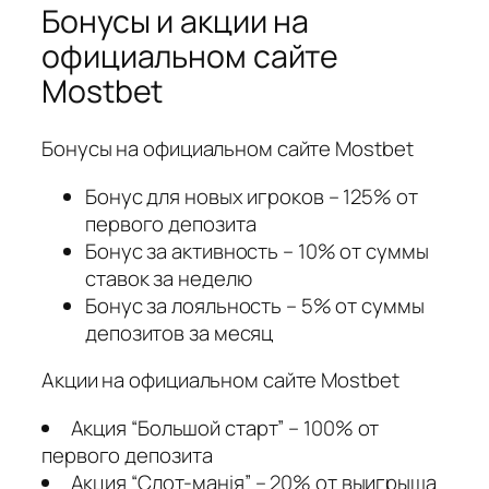
Бонусы и акции на
официальном сайте
Mostbet
Бонусы на официальном сайте Mostbet
Бонус для новых игроков – 125% от
первого депозита
Бонус за активность – 10% от суммы
ставок за неделю
Бонус за лояльность – 5% от суммы
депозитов за месяц
Акции на официальном сайте Mostbet
Акция “Большой старт” – 100% от
первого депозита
Акция “Слот-манія” – 20% от выигрыша