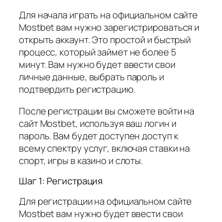
Для начала играть на официальном сайте
Mostbet вам нужно зарегистрироваться и
открыть аккаунт. Это простой и быстрый
процесс, который займет не более 5
минут. Вам нужно будет ввести свои
личные данные, выбрать пароль и
подтвердить регистрацию.
После регистрации вы сможете войти на
сайт Mostbet, используя ваш логин и
пароль. Вам будет доступен доступ к
всему спектру услуг, включая ставки на
спорт, игры в казино и слоты.
Шаг 1: Регистрация
Для регистрации на официальном сайте
Mostbet вам нужно будет ввести свои