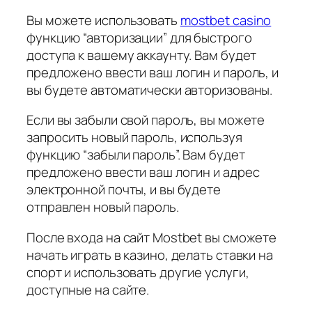
Вы можете использовать
mostbet casino
функцию “авторизации” для быстрого
доступа к вашему аккаунту. Вам будет
предложено ввести ваш логин и пароль, и
вы будете автоматически авторизованы.
Если вы забыли свой пароль, вы можете
запросить новый пароль, используя
функцию “забыли пароль”. Вам будет
предложено ввести ваш логин и адрес
электронной почты, и вы будете
отправлен новый пароль.
После входа на сайт Mostbet вы сможете
начать играть в казино, делать ставки на
спорт и использовать другие услуги,
доступные на сайте.