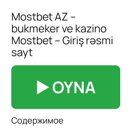
Mostbet AZ –
bukmeker ve kazino
Mostbet – Giriş rəsmi
sayt
▶️ OYNA
Содержимое