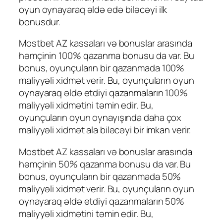
oyun oynayaraq əldə edə biləcəyi ilk
bonusdur.
Mostbet AZ kassaları və bonuslar arasında
həmçinin 100% qazanma bonusu da var. Bu
bonus, oyunçuların bir qazanmada 100%
maliyyəli xidmət verir. Bu, oyunçuların oyun
oynayaraq əldə etdiyi qazanmaların 100%
maliyyəli xidmətini təmin edir. Bu,
oyunçuların oyun oynayışında daha çox
maliyyəli xidmət ala biləcəyi bir imkan verir.
Mostbet AZ kassaları və bonuslar arasında
həmçinin 50% qazanma bonusu da var. Bu
bonus, oyunçuların bir qazanmada 50%
maliyyəli xidmət verir. Bu, oyunçuların oyun
oynayaraq əldə etdiyi qazanmaların 50%
maliyyəli xidmətini təmin edir. Bu,