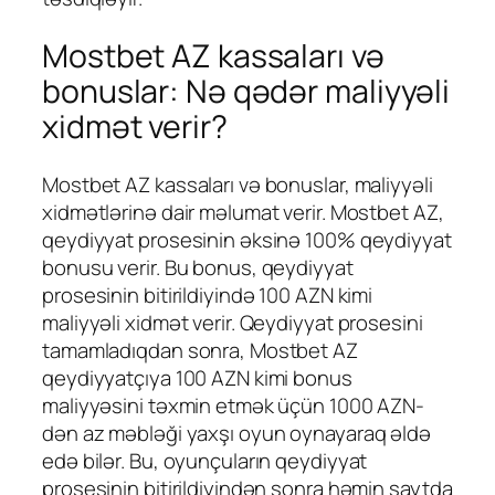
Mostbet AZ kassaları və
bonuslar: Nə qədər maliyyəli
xidmət verir?
Mostbet AZ kassaları və bonuslar, maliyyəli
xidmətlərinə dair məlumat verir. Mostbet AZ,
qeydiyyat prosesinin əksinə 100% qeydiyyat
bonusu verir. Bu bonus, qeydiyyat
prosesinin bitirildiyində 100 AZN kimi
maliyyəli xidmət verir. Qeydiyyat prosesini
tamamladıqdan sonra, Mostbet AZ
qeydiyyatçıya 100 AZN kimi bonus
maliyyəsini təxmin etmək üçün 1000 AZN-
dən az məbləği yaxşı oyun oynayaraq əldə
edə bilər. Bu, oyunçuların qeydiyyat
prosesinin bitirildiyindən sonra həmin saytda