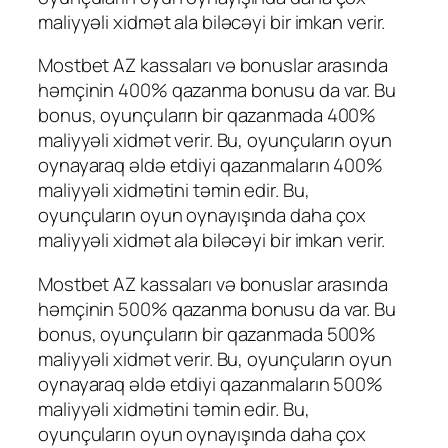
maliyyəli xidmət ala biləcəyi bir imkan verir.
Mostbet AZ kassaları və bonuslar arasında
həmçinin 400% qazanma bonusu da var. Bu
bonus, oyunçuların bir qazanmada 400%
maliyyəli xidmət verir. Bu, oyunçuların oyun
oynayaraq əldə etdiyi qazanmaların 400%
maliyyəli xidmətini təmin edir. Bu,
oyunçuların oyun oynayışında daha çox
maliyyəli xidmət ala biləcəyi bir imkan verir.
Mostbet AZ kassaları və bonuslar arasında
həmçinin 500% qazanma bonusu da var. Bu
bonus, oyunçuların bir qazanmada 500%
maliyyəli xidmət verir. Bu, oyunçuların oyun
oynayaraq əldə etdiyi qazanmaların 500%
maliyyəli xidmətini təmin edir. Bu,
oyunçuların oyun oynayışında daha çox