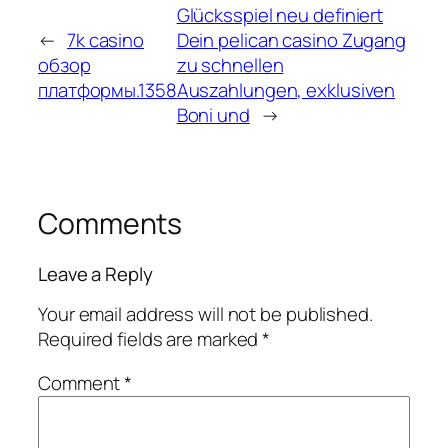
Glücksspiel neu definiert
←
7k casino
Dein pelican casino Zugang
обзор
zu schnellen
платформы.1358
Auszahlungen, exklusiven
Boni und
→
Comments
Leave a Reply
Your email address will not be published.
Required fields are marked
*
Comment
*