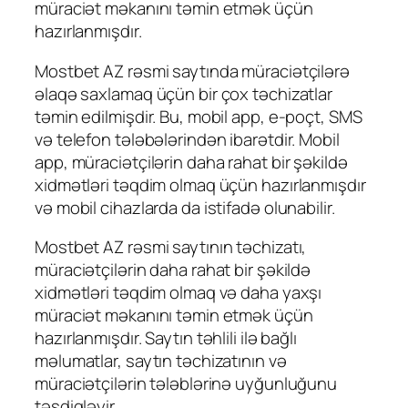
müraciət məkanını təmin etmək üçün
hazırlanmışdır.
Mostbet AZ rəsmi saytında müraciətçilərə
əlaqə saxlamaq üçün bir çox təchizatlar
təmin edilmişdir. Bu, mobil app, e-poçt, SMS
və telefon tələbələrindən ibarətdir. Mobil
app, müraciətçilərin daha rahat bir şəkildə
xidmətləri təqdim olmaq üçün hazırlanmışdır
və mobil cihazlarda da istifadə olunabilir.
Mostbet AZ rəsmi saytının təchizatı,
müraciətçilərin daha rahat bir şəkildə
xidmətləri təqdim olmaq və daha yaxşı
müraciət məkanını təmin etmək üçün
hazırlanmışdır. Saytın təhlili ilə bağlı
məlumatlar, saytın təchizatının və
müraciətçilərin tələblərinə uyğunluğunu
təsdiqləyir.