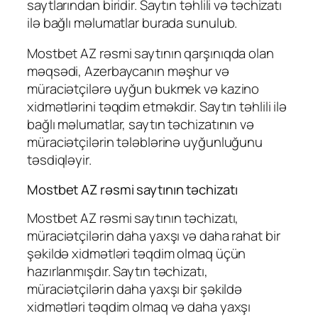
saytlarından biridir. Saytın təhlili və təchizatı
ilə bağlı məlumatlar burada sunulub.
Mostbet AZ rəsmi saytının qarşınıqda olan
məqsədi, Azerbaycanın məşhur və
müraciətçilərə uyğun bukmek və kazino
xidmətlərini təqdim etməkdir. Saytın təhlili ilə
bağlı məlumatlar, saytın təchizatının və
müraciətçilərin tələblərinə uyğunluğunu
təsdiqləyir.
Mostbet AZ rəsmi saytının təchizatı
Mostbet AZ rəsmi saytının təchizatı,
müraciətçilərin daha yaxşı və daha rahat bir
şəkildə xidmətləri təqdim olmaq üçün
hazırlanmışdır. Saytın təchizatı,
müraciətçilərin daha yaxşı bir şəkildə
xidmətləri təqdim olmaq və daha yaxşı