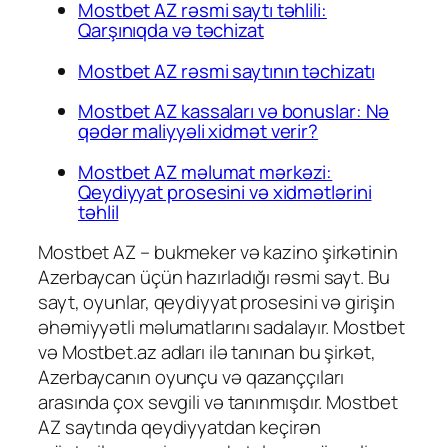
Mostbet AZ rəsmi saytı təhlili:
Qarşınıqda və təchizat
Mostbet AZ rəsmi saytının təchizatı
Mostbet AZ kassaları və bonuslar: Nə
qədər maliyyəli xidmət verir?
Mostbet AZ məlumat mərkəzi:
Qeydiyyat prosesini və xidmətlərini
təhlil
Mostbet AZ – bukmeker və kazino şirkətinin
Azerbaycan üçün hazırladığı rəsmi sayt. Bu
sayt, oyunlar, qeydiyyat prosesini və girişin
əhəmiyyətli məlumatlarını sadalayır. Mostbet
və Mostbet.az adları ilə tanınan bu şirkət,
Azerbaycanın oyunçu və qazanççıları
arasında çox sevgili və tanınmışdır. Mostbet
AZ saytında qeydiyyatdan keçirən