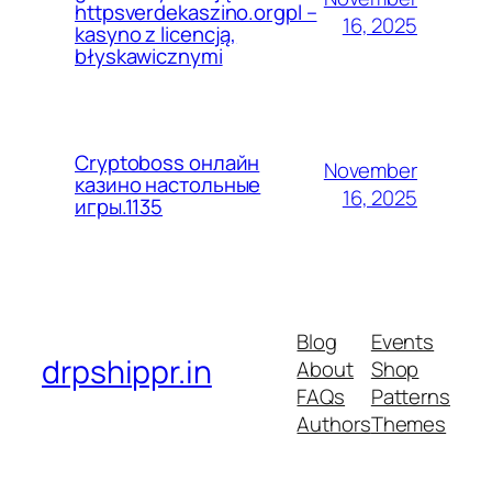
httpsverdekaszino.orgpl –
16, 2025
kasyno z licencją,
błyskawicznymi
Cryptoboss онлайн
November
казино настольные
16, 2025
игры.1135
Blog
Events
drpshippr.in
About
Shop
FAQs
Patterns
Authors
Themes