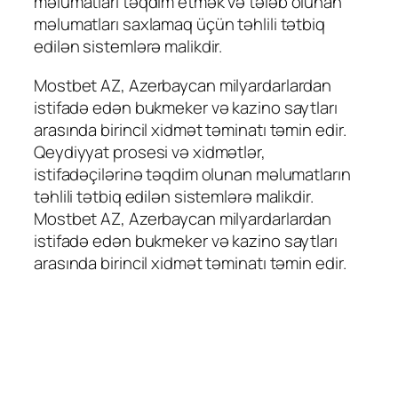
məlumatları təqdim etmək və tələb olunan
məlumatları saxlamaq üçün təhlili tətbiq
edilən sistemlərə malikdir.
Mostbet AZ, Azerbaycan milyardarlardan
istifadə edən bukmeker və kazino saytları
arasında birincil xidmət təminatı təmin edir.
Qeydiyyat prosesi və xidmətlər,
istifadəçilərinə təqdim olunan məlumatların
təhlili tətbiq edilən sistemlərə malikdir.
Mostbet AZ, Azerbaycan milyardarlardan
istifadə edən bukmeker və kazino saytları
arasında birincil xidmət təminatı təmin edir.