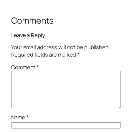
Comments
Leave a Reply
Your email address will not be published.
Required fields are marked
*
Comment
*
Name
*