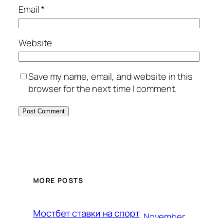
Email
*
Website
Save my name, email, and website in this
browser for the next time I comment.
MORE POSTS
Мостбет ставки на спорт
November