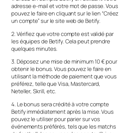
adresse e-mail et votre mot de passe. Vous
pouvez le faire en cliquant sur le lien “Créez
un compte” sur le site web de Betify.
2. Vérifiez que votre compte est validé par
les équipes de Betify. Cela peut prendre
quelques minutes.
3. Déposez une mise de minimum 10 € pour
obtenir le bonus. Vous pouvez le faire en
utilisant la méthode de paiement que vous
préférez, telle que Visa, Mastercard,
Neteller, Skrill, etc.
4. Le bonus sera crédité à votre compte
Betify immédiatement après la mise. Vous
pouvez le utiliser pour parier sur vos
événements préférés, tels que les matchs