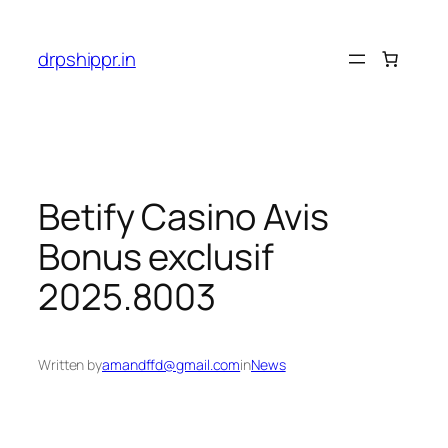
Skip
to
drpshippr.in
content
Betify Casino Avis
Bonus exclusif
2025.8003
Written by
amandffd@gmail.com
in
News