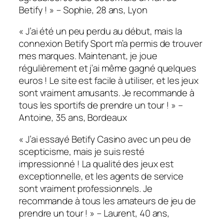
Betify ! » – Sophie, 28 ans, Lyon
« J’ai été un peu perdu au début, mais la
connexion Betify Sport m’a permis de trouver
mes marques. Maintenant, je joue
régulièrement et j’ai même gagné quelques
euros ! Le site est facile à utiliser, et les jeux
sont vraiment amusants. Je recommande à
tous les sportifs de prendre un tour ! » –
Antoine, 35 ans, Bordeaux
« J’ai essayé Betify Casino avec un peu de
scepticisme, mais je suis resté
impressionné ! La qualité des jeux est
exceptionnelle, et les agents de service
sont vraiment professionnels. Je
recommande à tous les amateurs de jeu de
prendre un tour ! » – Laurent, 40 ans,