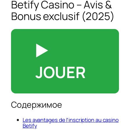
Betify Casino – Avis &
Bonus exclusif (2025)
▶️
JOUER
Содержимое
Les avantages de l’inscription au casino
Betify